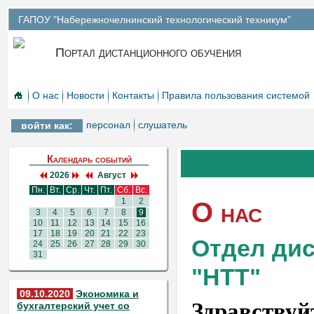
ГАПОУ "Набережночелнинский технологический техникум"
Портал дистанционного обучения
О нас
Новости
Контакты
Правила пользования системой
персонал
слушатель
войти как:
Календарь событий
2026
Август
Пн.
Вт.
Ср.
Чт.
Пт.
Сб.
Вс.
1
2
О нас
3
4
5
6
7
8
9
10
11
12
13
14
15
16
17
18
19
20
21
22
23
Отдел ди
24
25
26
27
28
29
30
31
"НТТ"
09.10.2020
Экономика и
Здравствуйт
бухгалтерский учет со