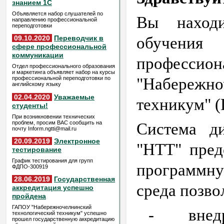
знанием 1С
Объявляется набор слушателей по
Вы находи
направлению профессиональной
переподготовки
09.10.2020
Переводчик в
обучен
сфере профессиональной
коммуникации
профессион
Отдел профессионального образования
и маркетинга объявляет набор на курсы
профессиональной переподготовки по
"Набереж
английскому языку
02.04.2020
Уважаемые
техникум" 
студенты!
При возникновении технических
проблем, просим ВАС сообщить на
Система д
почту Inform.ngtti@mail.ru
20.09.2019
Электронное
"НТТ"
предс
тестирование
График тестирования для групп
программну
ФДПО-300919
28.06.2019
Государственная
среда позво
аккредитация успешно
пройдена
ГАПОУ "Набережночелнинский
-
внед
технологический техникум" успешно
прошел государственную аккредитацию