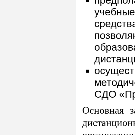
предпол
учебные
средств
позволя
образов
дистанц
осущест
методич
СДО «Пр
Основная з
дистанцио